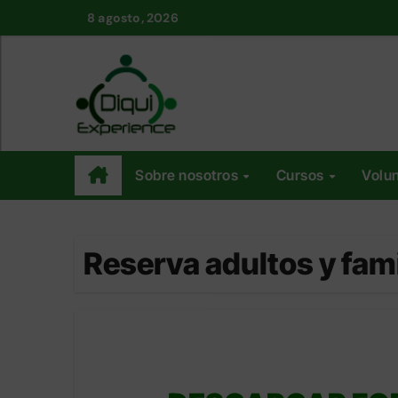
Saltar
8 agosto, 2026
al
contenido
Sobre nosotros
Cursos
Volun
Reserva adultos y fami