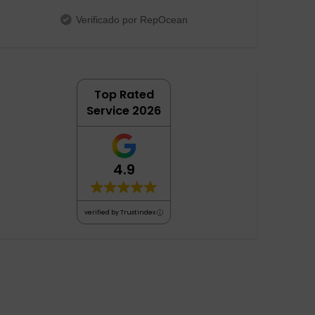
tenían ningún momento para el
Verificado por RepOcean
aburrimiento. Destacar la
profesionalidad de Sergio y Oscar que
han estado siempre con el grupo y han
hecho que todos sean una piña. Todos
los dias nos mandaban fotos a los
Top Rated
padres de lo que hacían y eso nos
daba mucha tranquilidad. Sin duda
Service 2026
recomiendo esta experiencia y espero
que el próximo año mi hija pueda
repetir quizá en Canada. Un abrazo
4.9
verified by Trustindex