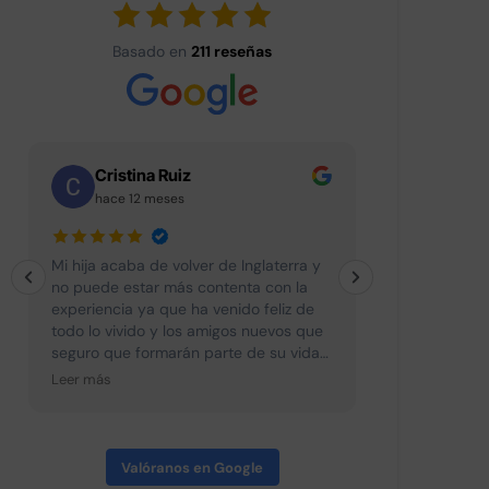
Basado en
211 reseñas
Cristina Ruiz
PEPA 
hace 12 meses
hace 12
Mi hija acaba de volver de Inglaterra y
La meva filla
no puede estar más contenta con la
vingut encan
experiencia ya que ha venido feliz de
todo lo vivido y los amigos nuevos que
seguro que formarán parte de su vida
muchos de ellos.Las clases de inglés
Leer más
eran muy interesantes y divertidas con
lo cual no se les hacía pesado. Todos
los dias hacían actividades diferentes
después de clase y después de cenar
Valóranos en Google
ya que se cena a las seis asi que no