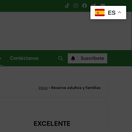
ES
Suscríbete
Contáctanos
Inicio
»
Reserva adultos y familias
EXCELENTE