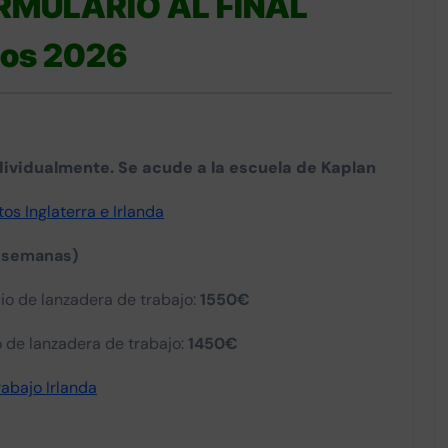
MULARIO AL FINAL
ios 2026
Soledad Soledad
dividualmente. Se acude a la escuela de Kaplan
hace 4 años
os Inglaterra e Irlanda
Maravillosa experiencia en el viaje a
4 semanas)
Inglaterra de mis hijas. Todo estupendo,
Sergio y su equipo son excelentes
io de lanzadera de trabajo:
1550€
profesionales, se desviven por hacer
del viaje algo inolvidable.
o de lanzadera de trabajo:
1450€
abajo Irlanda