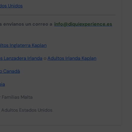
dos Unidos
as envíanos un correo a
info@diquiexperience.es
ltos Inglaterra Kaplan
s Lanzadera Irlanda
o
Adultos Irlanda Kaplan
to Canadá
ia
 y Familias Malta
s: Adultos Estados Unidos