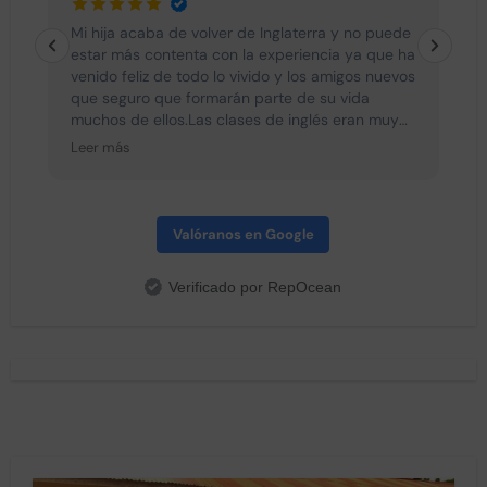
e
Mi hija acaba de volver de Inglaterra y no puede
L
estar más contenta con la experiencia ya que ha
venido feliz de todo lo vivido y los amigos nuevos
que seguro que formarán parte de su vida
muchos de ellos.Las clases de inglés eran muy
interesantes y divertidas con lo cual no se les
Leer más
hacía pesado. Todos los dias hacían actividades
diferentes después de clase y después de
cenar ya que se cena a las seis asi que no
tenían ningún momento para el aburrimiento.
Valóranos en Google
Destacar la profesionalidad de Sergio y Oscar
que han estado siempre con el grupo y han
Verificado por RepOcean
hecho que todos sean una piña. Todos los dias
nos mandaban fotos a los padres de lo que
hacían y eso nos daba mucha tranquilidad. Sin
duda recomiendo esta experiencia y espero que
el próximo año mi hija pueda repetir quizá en
Canada. Un abrazo