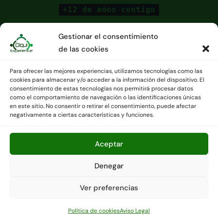
+12 de años contigo
Gestionar el consentimiento
de las cookies
Para ofrecer las mejores experiencias, utilizamos tecnologías como las
cookies para almacenar y/o acceder a la información del dispositivo. El
consentimiento de estas tecnologías nos permitirá procesar datos
como el comportamiento de navegación o las identificaciones únicas
en este sitio. No consentir o retirar el consentimiento, puede afectar
Agencia de viajes CICMA 3391 - Contáctanos en
negativamente a ciertas características y funciones.
Info@diquiexperience.es o en el +34 676072238.
Copyright © Todos los derechos reservados
|
Newsair
por
Aceptar
Themeansar
.
Denegar
Política de cookies (UE)
Aviso Legal
Condiciones generales
Sobre nosotros
Ver preferencias
Dudas frecuentes
Contáctanos
Política de cookies
Aviso Legal