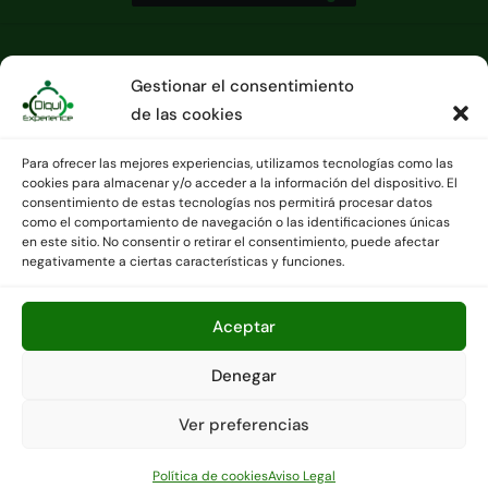
Gestionar el consentimiento
de las cookies
Para ofrecer las mejores experiencias, utilizamos tecnologías como las
cookies para almacenar y/o acceder a la información del dispositivo. El
consentimiento de estas tecnologías nos permitirá procesar datos
como el comportamiento de navegación o las identificaciones únicas
en este sitio. No consentir o retirar el consentimiento, puede afectar
Agencia de viajes CICMA 3391 - Contáctanos en
negativamente a ciertas características y funciones.
Info@diquiexperience.es o en el +34 676072238.
Copyright © Todos los derechos reservados
|
Newsair
por
Aceptar
Themeansar
.
Denegar
Política de cookies (UE)
Aviso Legal
Condiciones generales
Sobre nosotros
Ver preferencias
Dudas frecuentes
Contáctanos
Política de cookies
Aviso Legal