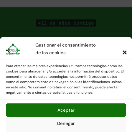
+12 de años contigo
Gestionar el consentimiento
de las cookies
Para ofrecer las mejores experiencias, utilizamos tecnologías como las
cookies para almacenar y/o acceder a la información del dispositivo. El
consentimiento de estas tecnologías nos permitirá procesar datos
como el comportamiento de navegación o las identificaciones únicas
en este sitio. No consentir o retirar el consentimiento, puede afectar
Agencia de viajes CICMA 3391 - Contáctanos en
negativamente a ciertas características y funciones.
Info@diquiexperience.es o en el +34 676072238.
Copyright © Todos los derechos reservados
|
Newsair
por
Aceptar
Themeansar
.
Denegar
Política de cookies (UE)
Aviso Legal