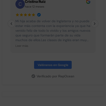
Cristina Ruiz
hace 12 meses
e
Mi hija acaba de volver de Inglaterra y no puede
L
estar más contenta con la experiencia ya que ha
venido feliz de todo lo vivido y los amigos nuevos
que seguro que formarán parte de su vida
muchos de ellos.Las clases de inglés eran muy
interesantes y divertidas con lo cual no se les
Leer más
hacía pesado. Todos los dias hacían actividades
diferentes después de clase y después de
cenar ya que se cena a las seis asi que no
tenían ningún momento para el aburrimiento.
Valóranos en Google
Destacar la profesionalidad de Sergio y Oscar
que han estado siempre con el grupo y han
Verificado por RepOcean
hecho que todos sean una piña. Todos los dias
nos mandaban fotos a los padres de lo que
hacían y eso nos daba mucha tranquilidad. Sin
duda recomiendo esta experiencia y espero que
el próximo año mi hija pueda repetir quizá en
Canada. Un abrazo