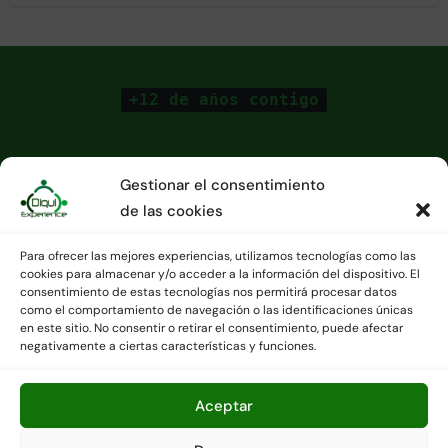
+12 de años contigo
Gestionar el consentimiento
de las cookies
Para ofrecer las mejores experiencias, utilizamos tecnologías como las
cookies para almacenar y/o acceder a la información del dispositivo. El
consentimiento de estas tecnologías nos permitirá procesar datos
como el comportamiento de navegación o las identificaciones únicas
en este sitio. No consentir o retirar el consentimiento, puede afectar
Agencia de viajes CICMA 3391 - Contáctanos en
negativamente a ciertas características y funciones.
Info@diquiexperience.es o en el +34 676072238.
Copyright © Todos los derechos reservados
|
Newsair
por
Aceptar
Themeansar
.