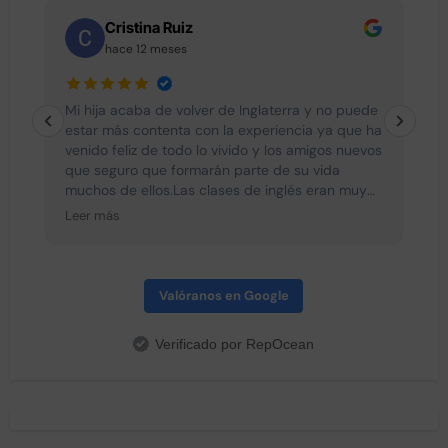
Cristina Ruiz
hace 12 meses
e
Mi hija acaba de volver de Inglaterra y no puede
L
estar más contenta con la experiencia ya que ha
venido feliz de todo lo vivido y los amigos nuevos
que seguro que formarán parte de su vida
muchos de ellos.Las clases de inglés eran muy
interesantes y divertidas con lo cual no se les
Leer más
hacía pesado. Todos los dias hacían actividades
diferentes después de clase y después de
cenar ya que se cena a las seis asi que no
tenían ningún momento para el aburrimiento.
Valóranos en Google
Destacar la profesionalidad de Sergio y Oscar
que han estado siempre con el grupo y han
Verificado por RepOcean
hecho que todos sean una piña. Todos los dias
nos mandaban fotos a los padres de lo que
hacían y eso nos daba mucha tranquilidad. Sin
duda recomiendo esta experiencia y espero que
el próximo año mi hija pueda repetir quizá en