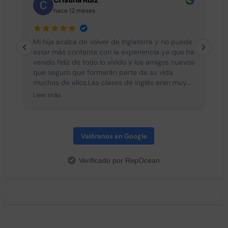
hace 12 meses
e
Mi hija acaba de volver de Inglaterra y no puede
L
estar más contenta con la experiencia ya que ha
venido feliz de todo lo vivido y los amigos nuevos
que seguro que formarán parte de su vida
muchos de ellos.Las clases de inglés eran muy
interesantes y divertidas con lo cual no se les
Leer más
hacía pesado. Todos los dias hacían actividades
diferentes después de clase y después de
cenar ya que se cena a las seis asi que no
tenían ningún momento para el aburrimiento.
Valóranos en Google
Destacar la profesionalidad de Sergio y Oscar
que han estado siempre con el grupo y han
Verificado por RepOcean
hecho que todos sean una piña. Todos los dias
nos mandaban fotos a los padres de lo que
hacían y eso nos daba mucha tranquilidad. Sin
duda recomiendo esta experiencia y espero que
el próximo año mi hija pueda repetir quizá en
Canada. Un abrazo